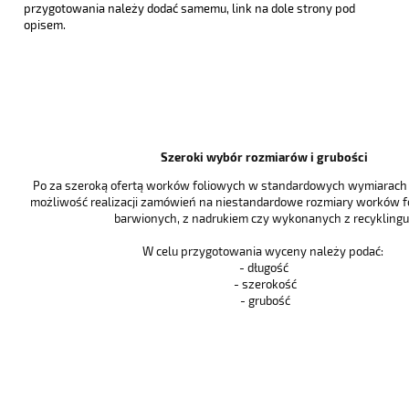
przygotowania należy dodać samemu, link na dole strony pod
opisem.
Szeroki wybór rozmiarów i grubości
Po za szeroką ofertą worków foliowych w standardowych wymiarach i
możliwość realizacji zamówień na niestandardowe rozmiary worków f
barwionych, z nadrukiem czy wykonanych z recyklingu 
W celu przygotowania wyceny należy podać:
- długość
- szerokość
- grubość