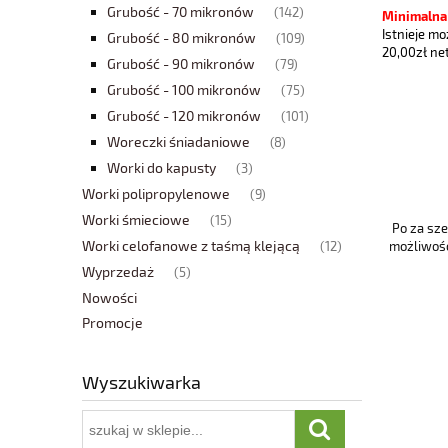
Grubość - 70 mikronów
(142)
Minimalna 
Istnieje m
Grubość - 80 mikronów
(109)
20,00zł ne
Grubość - 90 mikronów
(79)
Grubość - 100 mikronów
(75)
Grubość - 120 mikronów
(101)
Woreczki śniadaniowe
(8)
Worki do kapusty
(3)
Worki polipropylenowe
(9)
Worki śmieciowe
(15)
Po za sz
Worki celofanowe z taśmą klejącą
(12)
możliwość
Wyprzedaż
(5)
Nowości
Promocje
Wyszukiwarka