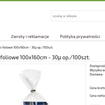
Zwroty i reklamacje
Polityka prywatności
i foliowe 100x160cm - 30µ op./100szt.
foliowe 100x160cm - 30µ op./100szt.
Dostępnoś
Wysyłka w
Dostawa:
Cena nie 
Cena brutt
płatności
Cena netto