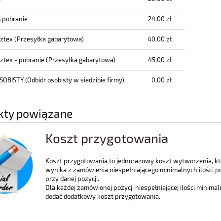
Cena nie zawiera ewentualnych kosztów
płatności
S pobranie
24,00 zł
cztex
(Przesyłka gabarytowa)
40,00 zł
cztex - pobranie
(Przesyłka gabarytowa)
45,00 zł
SOBISTY
(Odbiór osobisty w siedzibie firmy)
0,00 zł
kty powiązane
Koszt przygotowania
Koszt przygotowania to jednorazowy koszt wytworzenia, kt
wynika z zamówienia niespełniającego minimalnych ilości 
przy danej pozycji.
Dla każdej zamówionej pozycji niespełniającej ilości minimal
dodać dodatkowy koszt przygotowania.