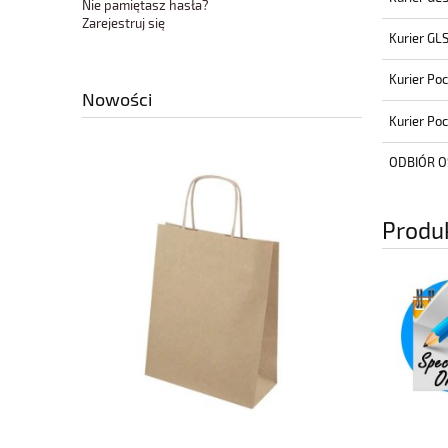
Nie pamiętasz hasła?
Zarejestruj się
Kurier GL
Kurier Po
Nowości
Kurier Po
ODBIÓR O
Produ