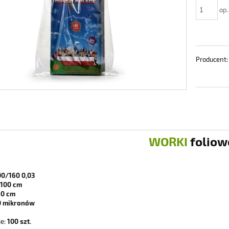
op.
Producent:
WORKI
foliow
0/160 0,03
100 cm
0 cm
 mikronów
e:
100 szt.