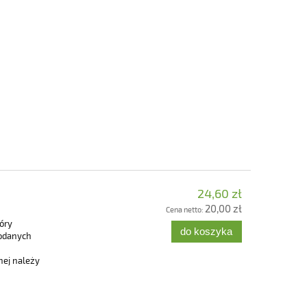
24,60 zł
20,00 zł
Cena netto:
óry
do koszyka
podanych
nej należy