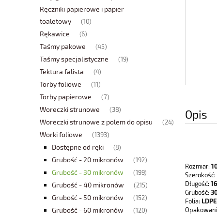
Ręczniki papierowe i papier
toaletowy
(10)
Rękawice
(6)
Taśmy pakowe
(45)
Taśmy specjalistyczne
(19)
Tektura falista
(4)
Torby foliowe
(11)
Torby papierowe
(7)
Woreczki strunowe
(38)
Opis
Woreczki strunowe z polem do opisu
(24)
Worki foliowe
(1393)
Dostępne od ręki
(8)
Grubość - 20 mikronów
(192)
Rozmiar:
10
Grubość - 30 mikronów
(199)
Szerokość:
Długość:
16
Grubość - 40 mikronów
(215)
Grubość:
30
Grubość - 50 mikronów
(152)
Folia:
LDPE
Grubość - 60 mikronów
Opakowani
(120)