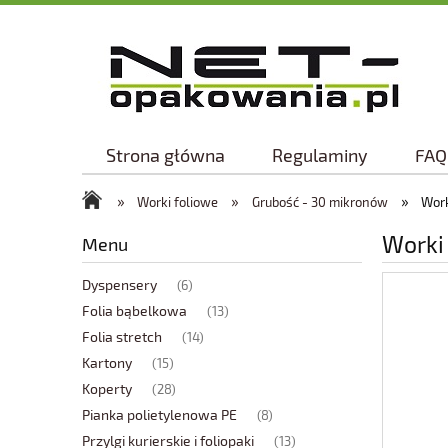
Strona główna
Regulaminy
FAQ
»
»
»
Worki foliowe
Grubość - 30 mikronów
Work
Worki 
Menu
Dyspensery
(6)
Folia bąbelkowa
(13)
Folia stretch
(14)
Kartony
(15)
Koperty
(28)
Pianka polietylenowa PE
(8)
Przylgi kurierskie i foliopaki
(13)