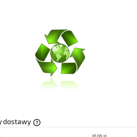
y dostawy
S
20,00 zł