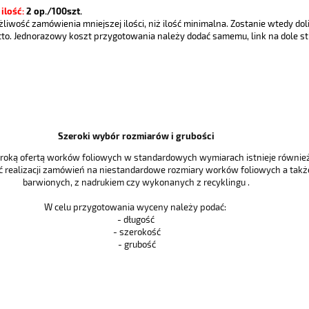
ilość:
2
op./100szt.
ożliwość zamówienia mniejszej ilości, niż ilość minimalna. Zostanie wtedy 
tto. Jednorazowy koszt przygotowania należy dodać samemu, link na dole s
Szeroki wybór rozmiarów i grubości
eroką ofertą worków foliowych w standardowych wymiarach istnieje równie
 realizacji zamówień na niestandardowe rozmiary worków foliowych a takż
barwionych, z nadrukiem czy wykonanych z recyklingu .
W celu przygotowania wyceny należy podać:
- długość
- szerokość
- grubość