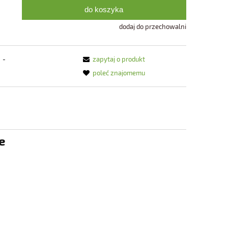
do koszyka
dodaj do przechowalni
-
zapytaj o produkt
poleć znajomemu
e