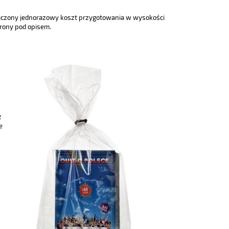
doliczony jednorazowy koszt przygotowania w wysokości
trony pod opisem.
ż
e