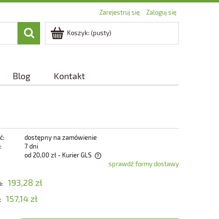
Zarejestruj się
Zaloguj się
Koszyk:
(pusty)
Blog
Kontakt
ć:
dostępny na zamówienie
:
7 dni
od 20,00 zł
- Kurier GLS
sprawdź formy dostawy
zawiera ewentualnych kosztów
193,28 zł
o:
157,14 zł
: