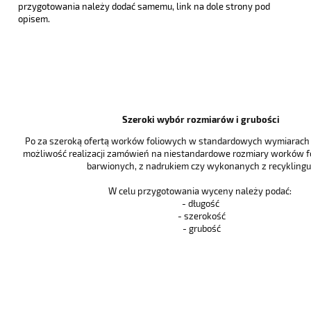
przygotowania należy dodać samemu, link na dole strony pod
opisem.
Szeroki wybór rozmiarów i grubości
Po za szeroką ofertą worków foliowych w standardowych wymiarach i
możliwość realizacji zamówień na niestandardowe rozmiary worków f
barwionych, z nadrukiem czy wykonanych z recyklingu 
W celu przygotowania wyceny należy podać:
- długość
- szerokość
- grubość