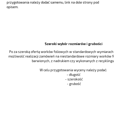
przygotowania należy dodać samemu, link na dole strony pod
opisem.
Szeroki wybór rozmiarów i grubości
Po za szeroką ofertą worków foliowych w standardowych wymiarach i
możliwość realizacji zamówień na niestandardowe rozmiary worków f
barwionych, z nadrukiem czy wykonanych z recyklingu 
W celu przygotowania wyceny należy podać:
- długość
- szerokość
- grubość