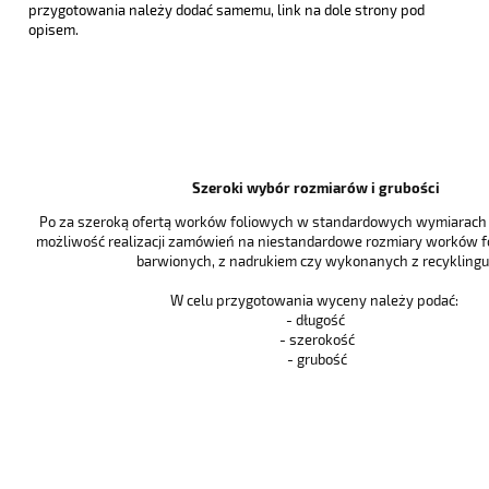
przygotowania należy dodać samemu, link na dole strony pod
opisem.
Szeroki wybór rozmiarów i grubości
Po za szeroką ofertą worków foliowych w standardowych wymiarach i
możliwość realizacji zamówień na niestandardowe rozmiary worków f
barwionych, z nadrukiem czy wykonanych z recyklingu 
W celu przygotowania wyceny należy podać:
- długość
- szerokość
- grubość