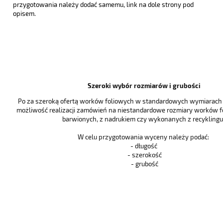
przygotowania należy dodać samemu, link na dole strony pod
opisem.
Szeroki wybór rozmiarów i grubości
Po za szeroką ofertą worków foliowych w standardowych wymiarach i
możliwość realizacji zamówień na niestandardowe rozmiary worków f
barwionych, z nadrukiem czy wykonanych z recyklingu 
W celu przygotowania wyceny należy podać:
- długość
- szerokość
- grubość