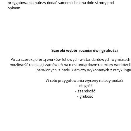
przygotowania należy dodać samemu, link na dole strony pod
opisem.
Szeroki wybór rozmiarów i grubości
Po za szeroką ofertą worków foliowych w standardowych wymiarach i
możliwość realizacji zamówień na niestandardowe rozmiary worków f
barwionych, z nadrukiem czy wykonanych z recyklingu 
W celu przygotowania wyceny należy podać:
- długość
- szerokość
- grubość