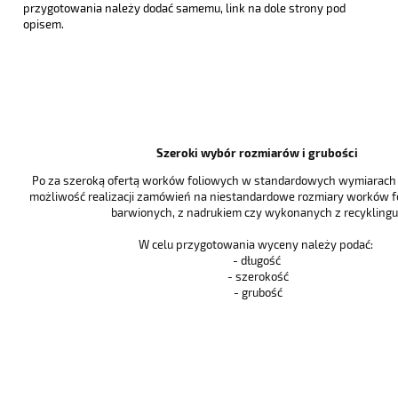
przygotowania należy dodać samemu, link na dole strony pod
opisem.
Szeroki wybór rozmiarów i grubości
Po za szeroką ofertą worków foliowych w standardowych wymiarach i
możliwość realizacji zamówień na niestandardowe rozmiary worków f
barwionych, z nadrukiem czy wykonanych z recyklingu 
W celu przygotowania wyceny należy podać:
- długość
- szerokość
- grubość