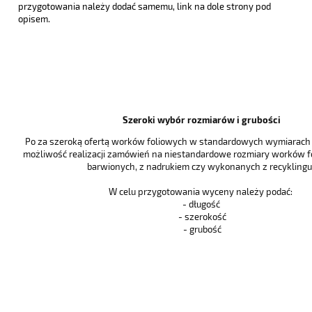
przygotowania należy dodać samemu, link na dole strony pod
opisem.
Szeroki wybór rozmiarów i grubości
Po za szeroką ofertą worków foliowych w standardowych wymiarach i
możliwość realizacji zamówień na niestandardowe rozmiary worków f
barwionych, z nadrukiem czy wykonanych z recyklingu 
W celu przygotowania wyceny należy podać:
- długość
- szerokość
- grubość