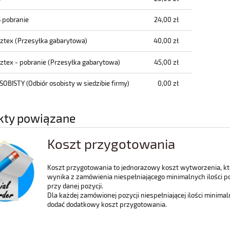
Cena nie zawiera ewentualnych kosztów
płatności
S pobranie
24,00 zł
cztex
(Przesyłka gabarytowa)
40,00 zł
cztex - pobranie
(Przesyłka gabarytowa)
45,00 zł
SOBISTY
(Odbiór osobisty w siedzibie firmy)
0,00 zł
kty powiązane
Koszt przygotowania
Koszt przygotowania to jednorazowy koszt wytworzenia, kt
wynika z zamówienia niespełniającego minimalnych ilości 
przy danej pozycji.
Dla każdej zamówionej pozycji niespełniającej ilości minimal
dodać dodatkowy koszt przygotowania.