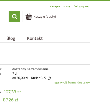
Zarejestruj się
Zaloguj się
Koszyk:
(pusty)
Blog
Kontakt
ć:
dostępny na zamówienie
:
7 dni
od 20,00 zł
- Kurier GLS
sprawdź formy dostawy
zawiera ewentualnych kosztów
107,33 zł
o:
87,26 zł
: