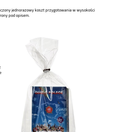
doliczony jednorazowy koszt przygotowania w wysokości
trony pod opisem.
ż
e