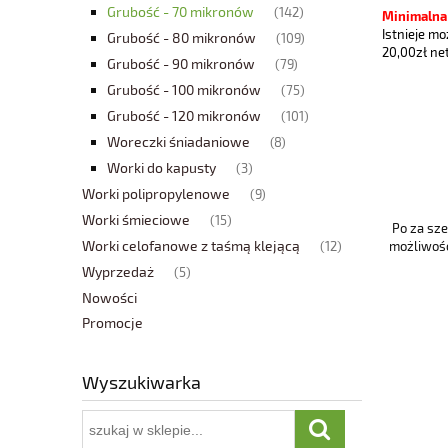
Grubość - 70 mikronów
(142)
Minimalna 
Istnieje m
Grubość - 80 mikronów
(109)
20,00zł ne
Grubość - 90 mikronów
(79)
Grubość - 100 mikronów
(75)
Grubość - 120 mikronów
(101)
Woreczki śniadaniowe
(8)
Worki do kapusty
(3)
Worki polipropylenowe
(9)
Worki śmieciowe
(15)
Po za sz
Worki celofanowe z taśmą klejącą
(12)
możliwość
Wyprzedaż
(5)
Nowości
Promocje
Wyszukiwarka