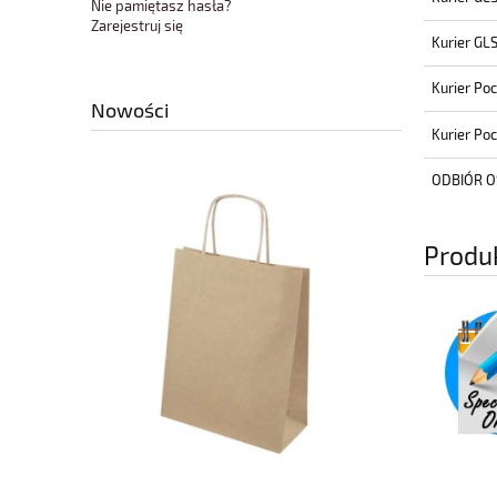
Nie pamiętasz hasła?
Zarejestruj się
Kurier GL
Kurier Po
Nowości
Kurier Po
ODBIÓR O
Produ