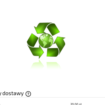
y dostawy
S
20,00 zł