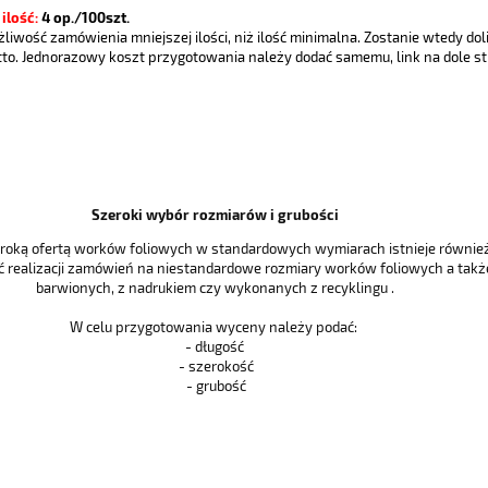
ilość:
4
op./100szt.
ożliwość zamówienia mniejszej ilości, niż ilość minimalna. Zostanie wtedy 
tto. Jednorazowy koszt przygotowania należy dodać samemu, link na dole s
Szeroki wybór rozmiarów i grubości
eroką ofertą worków foliowych w standardowych wymiarach istnieje równie
 realizacji zamówień na niestandardowe rozmiary worków foliowych a takż
barwionych, z nadrukiem czy wykonanych z recyklingu .
W celu przygotowania wyceny należy podać:
- długość
- szerokość
- grubość