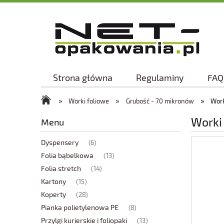
Strona główna
Regulaminy
FAQ
»
»
»
Worki foliowe
Grubość - 70 mikronów
Work
Worki
Menu
Dyspensery
(6)
Folia bąbelkowa
(13)
Folia stretch
(14)
Kartony
(15)
Koperty
(28)
Pianka polietylenowa PE
(8)
Przylgi kurierskie i foliopaki
(13)