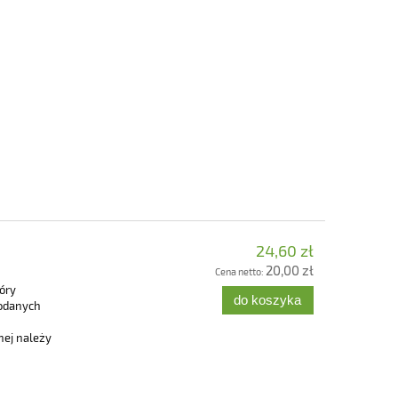
24,60 zł
20,00 zł
Cena netto:
óry
do koszyka
podanych
nej należy