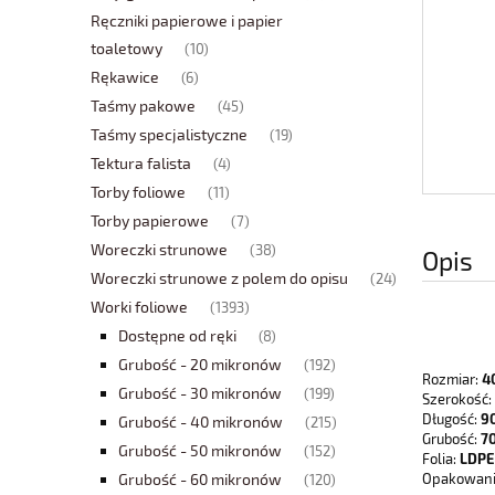
Ręczniki papierowe i papier
toaletowy
(10)
Rękawice
(6)
Taśmy pakowe
(45)
Taśmy specjalistyczne
(19)
Tektura falista
(4)
Torby foliowe
(11)
Torby papierowe
(7)
Woreczki strunowe
(38)
Opis
Woreczki strunowe z polem do opisu
(24)
Worki foliowe
(1393)
Dostępne od ręki
(8)
Grubość - 20 mikronów
(192)
Rozmiar:
40
Grubość - 30 mikronów
(199)
Szerokość:
Długość:
90
Grubość - 40 mikronów
(215)
Grubość:
70
Grubość - 50 mikronów
(152)
Folia:
LDPE
Grubość - 60 mikronów
Opakowani
(120)