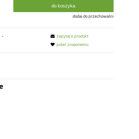
do koszyka
dodaj do przechowalni
-
zapytaj o produkt
poleć znajomemu
e