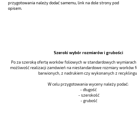
przygotowania należy dodać samemu, link na dole strony pod
opisem.
Szeroki wybór rozmiarów i grubości
Po za szeroką ofertą worków foliowych w standardowych wymiarach i
możliwość realizacji zamówień na niestandardowe rozmiary worków f
barwionych, z nadrukiem czy wykonanych z recyklingu 
W celu przygotowania wyceny należy podać:
- długość
- szerokość
- grubość