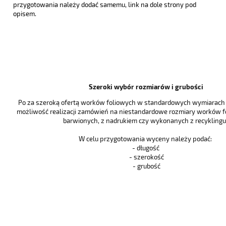
przygotowania należy dodać samemu, link na dole strony pod
opisem.
Szeroki wybór rozmiarów i grubości
Po za szeroką ofertą worków foliowych w standardowych wymiarach i
możliwość realizacji zamówień na niestandardowe rozmiary worków f
barwionych, z nadrukiem czy wykonanych z recyklingu 
W celu przygotowania wyceny należy podać:
- długość
- szerokość
- grubość