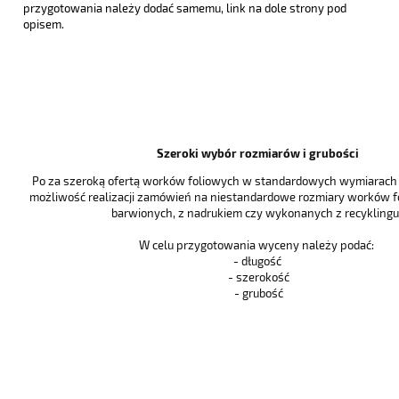
przygotowania należy dodać samemu, link na dole strony pod
opisem.
Szeroki wybór rozmiarów i grubości
Po za szeroką ofertą worków foliowych w standardowych wymiarach i
możliwość realizacji zamówień na niestandardowe rozmiary worków f
barwionych, z nadrukiem czy wykonanych z recyklingu 
W celu przygotowania wyceny należy podać:
- długość
- szerokość
- grubość