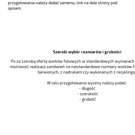
przygotowania należy dodać samemu, link na dole strony pod
opisem.
Szeroki wybór rozmiarów i grubości
Po za szeroką ofertą worków foliowych w standardowych wymiarach i
możliwość realizacji zamówień na niestandardowe rozmiary worków f
barwionych, z nadrukiem czy wykonanych z recyklingu 
W celu przygotowania wyceny należy podać:
- długość
- szerokość
- grubość