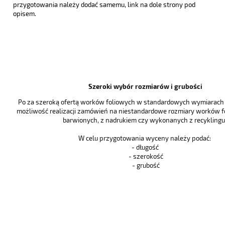
przygotowania należy dodać samemu, link na dole strony pod
opisem.
Szeroki wybór rozmiarów i grubości
Po za szeroką ofertą worków foliowych w standardowych wymiarach i
możliwość realizacji zamówień na niestandardowe rozmiary worków f
barwionych, z nadrukiem czy wykonanych z recyklingu 
W celu przygotowania wyceny należy podać:
- długość
- szerokość
- grubość