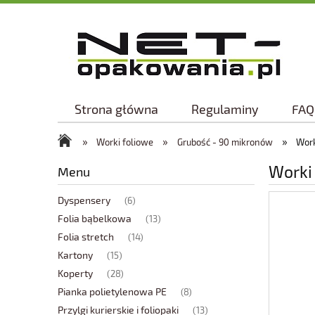
Strona główna
Regulaminy
FAQ
»
»
»
Worki foliowe
Grubość - 90 mikronów
Work
Worki
Menu
Dyspensery
(6)
Folia bąbelkowa
(13)
Folia stretch
(14)
Kartony
(15)
Koperty
(28)
Pianka polietylenowa PE
(8)
Przylgi kurierskie i foliopaki
(13)