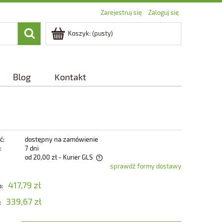
Zarejestruj się
Zaloguj się
Koszyk:
(pusty)
Blog
Kontakt
ć:
dostępny na zamówienie
:
7 dni
od 20,00 zł
- Kurier GLS
sprawdź formy dostawy
zawiera ewentualnych kosztów
417,79 zł
o:
339,67 zł
: