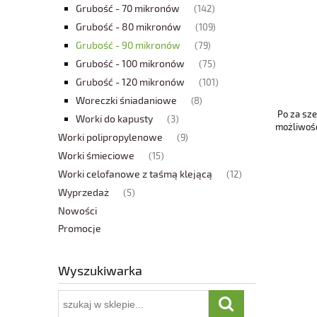
Grubość - 70 mikronów
(142)
Grubość - 80 mikronów
(109)
Grubość - 90 mikronów
(79)
Grubość - 100 mikronów
(75)
Grubość - 120 mikronów
(101)
Woreczki śniadaniowe
(8)
Po za sz
Worki do kapusty
(3)
możliwość
Worki polipropylenowe
(9)
Worki śmieciowe
(15)
Worki celofanowe z taśmą klejącą
(12)
Wyprzedaż
(5)
Nowości
Promocje
Wyszukiwarka