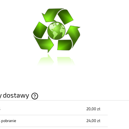
y dostawy
S
20,00 zł
Cena nie zawiera ewentualnych kosztów
płatności
S pobranie
24,00 zł