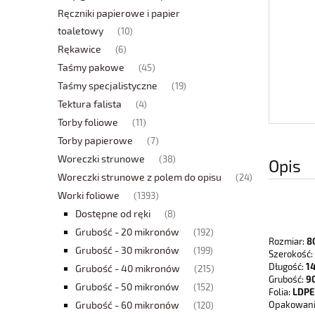
Ręczniki papierowe i papier
toaletowy
(10)
Rękawice
(6)
Taśmy pakowe
(45)
Taśmy specjalistyczne
(19)
Tektura falista
(4)
Torby foliowe
(11)
Torby papierowe
(7)
Woreczki strunowe
(38)
Opis
Woreczki strunowe z polem do opisu
(24)
Worki foliowe
(1393)
Dostępne od ręki
(8)
Grubość - 20 mikronów
(192)
Rozmiar:
80
Grubość - 30 mikronów
(199)
Szerokość:
Długość:
14
Grubość - 40 mikronów
(215)
Grubość:
90
Grubość - 50 mikronów
(152)
Folia:
LDPE
Grubość - 60 mikronów
Opakowani
(120)