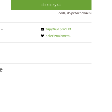
do koszyka
dodaj do przechowalni
-
zapytaj o produkt
poleć znajomemu
e