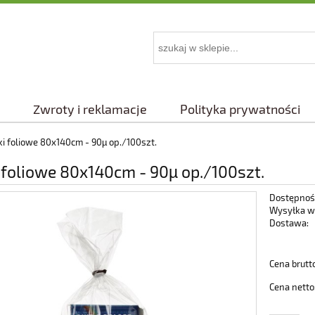
Zwroty i reklamacje
Polityka prywatności
i foliowe 80x140cm - 90µ op./100szt.
 foliowe 80x140cm - 90µ op./100szt.
Dostępnoś
Wysyłka w
Dostawa:
Cena nie 
Cena brutt
płatności
Cena netto