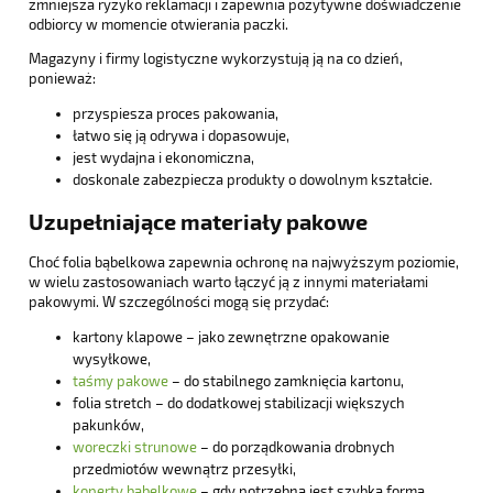
zmniejsza ryzyko reklamacji i zapewnia pozytywne doświadczenie
odbiorcy w momencie otwierania paczki.
Magazyny i firmy logistyczne wykorzystują ją na co dzień,
ponieważ:
przyspiesza proces pakowania,
łatwo się ją odrywa i dopasowuje,
jest wydajna i ekonomiczna,
doskonale zabezpiecza produkty o dowolnym kształcie.
Uzupełniające materiały pakowe
Choć folia bąbelkowa zapewnia ochronę na najwyższym poziomie,
w wielu zastosowaniach warto łączyć ją z innymi materiałami
pakowymi. W szczególności mogą się przydać:
kartony klapowe – jako zewnętrzne opakowanie
wysyłkowe,
taśmy pakowe
– do stabilnego zamknięcia kartonu,
folia stretch – do dodatkowej stabilizacji większych
pakunków,
woreczki strunowe
– do porządkowania drobnych
przedmiotów wewnątrz przesyłki,
koperty bąbelkowe
– gdy potrzebna jest szybka forma