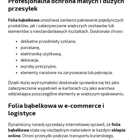
Profesjonalna ochrona małych i dużych
przesyłek
Folia bąbelkowa
umożliwia zarówno pakowanie pojedynczych
produktów, jak i zabezpieczanie większych zestawów lub
elementów o niestandardowych kształtach. Doskonale chroni:
delikatne przedmioty szklane,
porcelanę,
elektronikę użytkową,
dekoracje,
wyroby precyzyjne,
elementy narażone na zarysowania lub pęknięcia.
Dzięki dużej wytrzymałości doskonale sprawdza się też jako
zabezpieczenie wypełnień w kartonach czy jako warstwa
oddzielająca poszczególne elementy w większym opakowaniu.
Folia bąbelkowa w e-commerce i
logistyce
Dynamiczny rozwój sprzedaży internetowej sprawił, że
folia
bąbelkowa
stała się niezbędnym materiałem w każdym
sklepie
online
. Chroni przesyłki podczas transportu kurierskiego,