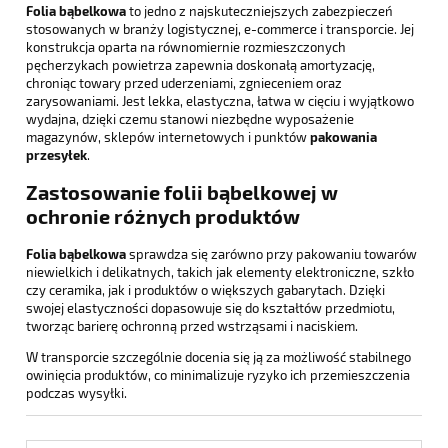
Folia bąbelkowa
to jedno z najskuteczniejszych zabezpieczeń
stosowanych w branży logistycznej, e-commerce i transporcie. Jej
konstrukcja oparta na równomiernie rozmieszczonych
pęcherzykach powietrza zapewnia doskonałą amortyzację,
chroniąc towary przed uderzeniami, zgnieceniem oraz
zarysowaniami. Jest lekka, elastyczna, łatwa w cięciu i wyjątkowo
wydajna, dzięki czemu stanowi niezbędne wyposażenie
magazynów, sklepów internetowych i punktów
pakowania
przesyłek
.
Zastosowanie folii bąbelkowej w
ochronie różnych produktów
Folia bąbelkowa
sprawdza się zarówno przy pakowaniu towarów
niewielkich i delikatnych, takich jak elementy elektroniczne, szkło
czy ceramika, jak i produktów o większych gabarytach. Dzięki
swojej elastyczności dopasowuje się do kształtów przedmiotu,
tworząc barierę ochronną przed wstrząsami i naciskiem.
W transporcie szczególnie docenia się ją za możliwość stabilnego
owinięcia produktów, co minimalizuje ryzyko ich przemieszczenia
podczas wysyłki.