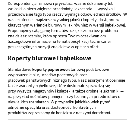
Korespondencja firmowa i prywatna, ważne dokumenty lub
wnioski, a nieco większe przedmioty i akcesoria — wysyłka i
przechowanie tego typu rzeczy wymaga odpowiednich środków. W
naszej ofercie znajdziesz wysokiej jakości koperty, dostępne w
klasycznym wariancie biurowym, jak również w wersji bąbelkowej.
Proponujemy całą gamę formatów, dzięki czemu bez problemu
znajdziesz rozmiar, który sprosta Twoim oczekiwaniom.
Szczegółowe informacje na temat specyfikacji technicznej
poszczególnych pozycji znajdziesz w opisach ofert.
Koperty biurowe i bąbelkowe
Standardowe
koperty papierowe
stanowią podstawowe
wyposażenie biur, urzędów pocztowych oraz
placówek państwowych różnego typu. Nasz asortyment obejmuje
także warianty bąbelkowe, które doskonale sprawdzą się
przy wysyłce magazynów i książek, a także drobnej elektroniki —
na przykład nośników pamięci — czy też innych przedmiotów o
niewielkich rozmiarach. W przypadku jakichkolwiek pytań
odnośnie specyfiki oraz dostępności konkretnych
produktów zapraszamy do kontaktu z naszymi doradcami.