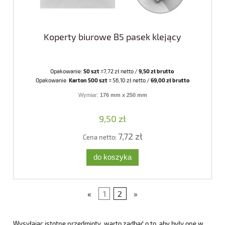
Koperty biurowe B5 pasek klejący
Opakowanie:
50 szt
=7,72 zł netto /
9,50 zł brutto
Opakowanie:
Karton 500 szt
= 56,10 zł netto /
69,00 zł brutto
Wymiar:
176 mm x 250 mm
9,50 zł
7,72 zł
Cena netto:
do koszyka
«
1
2
»
Wysyłając istotne przedmioty, warto zadbać o to, aby były one w