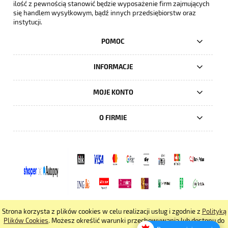
ilość z pewnością stanowić będzie wyposażenie firm zajmujących
się handlem wysyłkowym, bądź innych przedsiębiorstw oraz
instytucji.
POMOC
INFORMACJE
MOJE KONTO
O FIRMIE
Strona korzysta z plików cookies w celu realizacji usług i zgodnie z
Polityką
pokaż pełną wersję strony
Plików Cookies
. Możesz określić warunki przechowywania lub dostępu do