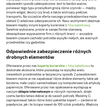
odpowiedni sposób zabezpieczone. Jest to bardzo ważne,
ponieważ tego typu przesyłkom grożą różne czynniki — między
innymi wilgoć, deszcz czy brud, a także wstrząsy podczas
transportu. Na szczęście oferta naszego przedsiębiorstwa może
ułatwić Ci właściwe zabezpieczenie ich. Nasz asortyment obejmuje
bowiem między innymi koperty kurierskie z
folią bąbelkową
.
Świetnie wykonane, proste w swojej formie stanowią,
obowiązkowe wyposażenie firm z różnych branż — wszędzie
bowiem czasami zachodzi potrzeba wysyłki małych, ale ważnych
przedmiotów czy gadżetów.
Odpowiednie zabezpieczenie różnych
drobnych elementów
Oferowane przez nas
koperty kurierskie
z folią bąbelkową
to
doskonałe akcesoria, które pozwalają na wysyłkę wielu
niewielkich przedmiotów w bezpieczny sposób. Z powodzeniem
bowiem możne w nie zapakować różne drobne elementy takie jak
biżuteria, małe części samochodowe czy komputerowe lub artykuły
papiernicze. Oferowane przez nas opakowania występują w
naszym
sklepie internetowym
w różnych rozmiarach, dzięki
czemu bardzo łatwo dobrać je do swoich potrzeb. Możemy Ci
zaproponować także różne ilości pakietów kopert — zarówno te
pojedyncze, jak i te liczące nawet do 100 sztuk produktu. Większa