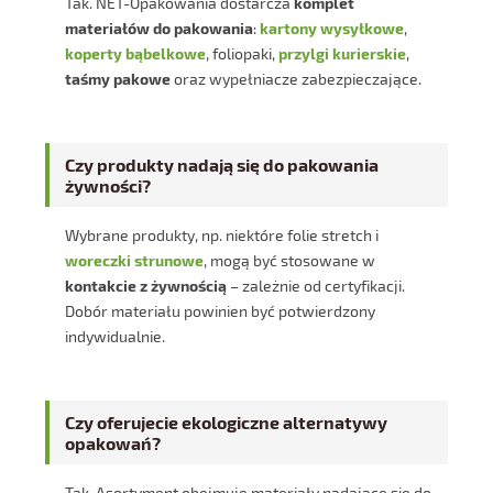
Tak. NET-Opakowania dostarcza
komplet
materiałów do pakowania
:
kartony wysyłkowe
,
koperty bąbelkowe
, foliopaki,
przylgi kurierskie
,
taśmy pakowe
oraz wypełniacze zabezpieczające.
Czy produkty nadają się do pakowania
żywności?
Wybrane produkty, np. niektóre folie stretch i
woreczki strunowe
, mogą być stosowane w
kontakcie z żywnością
– zależnie od certyfikacji.
Dobór materiału powinien być potwierdzony
indywidualnie.
Czy oferujecie ekologiczne alternatywy
opakowań?
Tak. Asortyment obejmuje materiały nadające się do