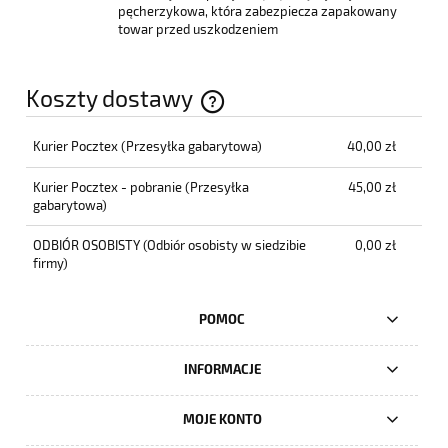
pęcherzykowa, która zabezpiecza zapakowany
towar przed uszkodzeniem
Koszty dostawy
Cena nie zawiera ewentualnych kosztów płatności
Kurier Pocztex
(Przesyłka gabarytowa)
40,00 zł
Kurier Pocztex - pobranie
(Przesyłka
45,00 zł
gabarytowa)
ODBIÓR OSOBISTY
(Odbiór osobisty w siedzibie
0,00 zł
firmy)
POMOC
INFORMACJE
MOJE KONTO