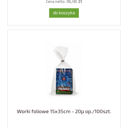
16,18 zł
Cena netto:
do koszyka
Worki foliowe 15x35cm - 20µ op./100szt.