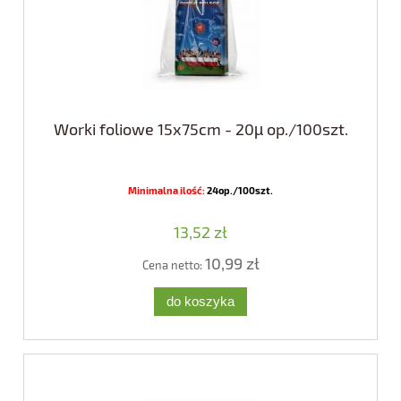
Worki foliowe 15x75cm - 20µ op./100szt.
Minimalna ilość:
24op./100szt.
13,52 zł
10,99 zł
Cena netto:
do koszyka