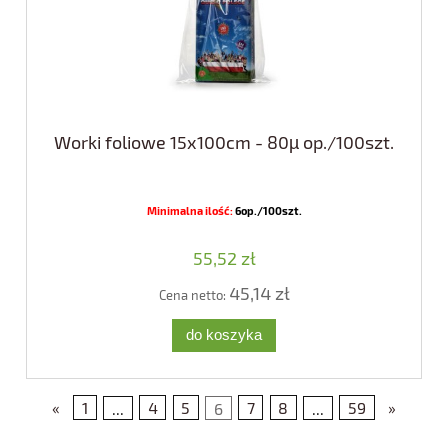
Worki foliowe 15x100cm - 80µ op./100szt.
Minimalna ilość:
6op./100szt.
55,52 zł
45,14 zł
Cena netto:
do koszyka
«
1
...
4
5
6
7
8
...
59
»