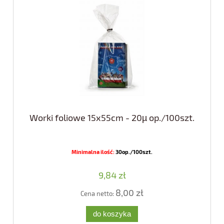
Worki foliowe 15x55cm - 20µ op./100szt.
Minimalna ilość:
30op./100szt.
9,84 zł
8,00 zł
Cena netto:
do koszyka