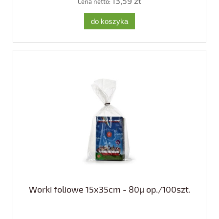
13,59 zł
Cena netto:
do koszyka
Worki foliowe 15x35cm - 80µ op./100szt.