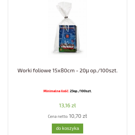
Worki foliowe 15x80cm - 20µ op./100szt.
Minimalna ilość:
23op./100szt.
13,16 zł
10,70 zł
Cena netto:
do koszyka