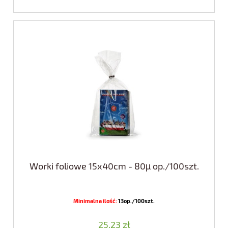
Worki foliowe 15x40cm - 80µ op./100szt.
Minimalna ilość:
13op./100szt.
25,23 zł