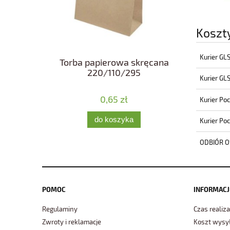
Koszt
Kurier GL
Torba papierowa skręcana
220/110/295
Kurier GL
0,65 zł
Kurier Po
do koszyka
Kurier Po
ODBIÓR O
POMOC
INFORMACJ
Regulaminy
Czas realiza
Zwroty i reklamacje
Koszt wysył