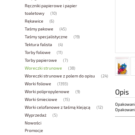
Ręczniki papierowe i papier
toaletowy
(10)
Rękawice
(6)
Taśmy pakowe
(45)
Taśmy specjalistyczne
(19)
Tektura falista
(4)
Torby foliowe
(11)
Torby papierowe
(7)
Woreczki strunowe
(38)
Woreczki strunowe z polem do opisu
(24)
Worki foliowe
(1393)
Opis
Worki polipropylenowe
(9)
Worki śmieciowe
(15)
Opakowani
Worki celofanowe z taśmą klejącą
(12)
Opakowani
Wyprzedaż
(5)
Nowości
Promocje