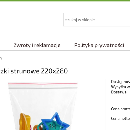
Zwroty i reklamacje
Polityka prywatności
0
zki strunowe 220x280
Dostępnoś
Wysyłka w
Dostawa:
Cena nie 
Cena brutt
płatności
Cena netto