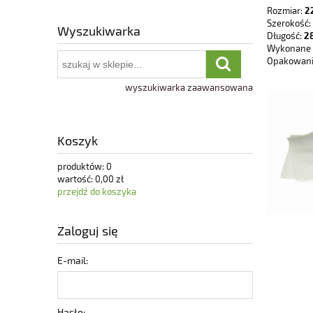
Rozmiar:
2
Szerokość:
Wyszukiwarka
Długość:
28
Wykonane z 
Opakowani
wyszukiwarka zaawansowana
Koszyk
produktów:
0
wartość:
0,00 zł
przejdź do koszyka
Zaloguj się
E-mail:
Hasło: