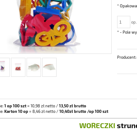
*
Opakowan
op.
*
- Pole w
Producent:
e:
1 op 100 szt
= 10,98 zł netto /
13,50 zł brutto
e:
Karton 10 op
= 8,46 zł netto /
10,40zł brutto /op 100 szt
WORECZKI
strun