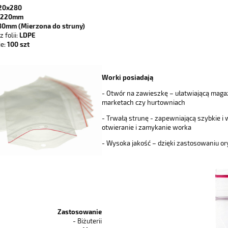
20x280
220mm
0mm (Mierzona do struny)
folii:
LDPE
e:
100 szt
Worki posiadają
- Otwór na zawieszkę – ułatwiającą mag
marketach czy hurtowniach
- Trwałą strunę - zapewniającą szybkie 
otwieranie i zamykanie worka
- Wysoka jakość – dzięki zastosowaniu 
Zastosowanie
- Biżuterii