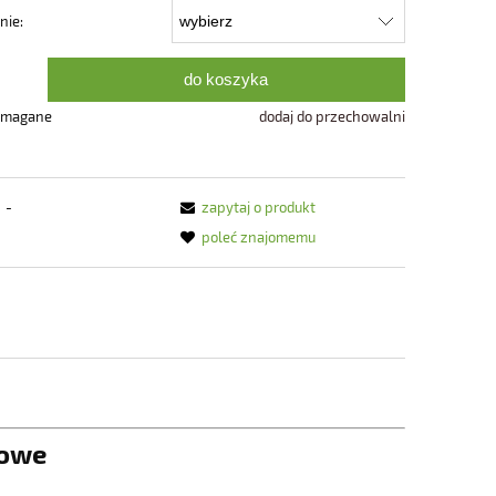
ie:
do koszyka
ymagane
dodaj do przechowalni
-
zapytaj o produkt
poleć znajomemu
owe