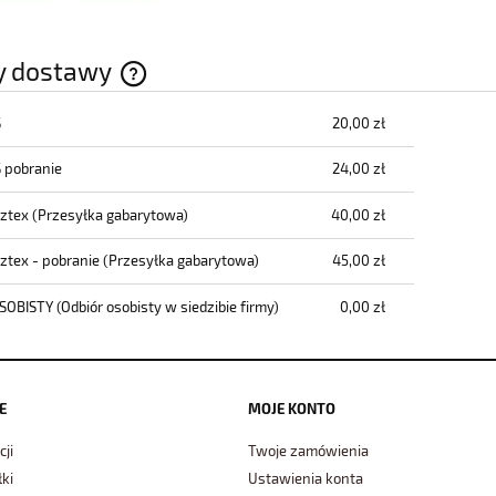
y dostawy
S
20,00 zł
Cena nie zawiera ewentualnych kosztów
płatności
S pobranie
24,00 zł
cztex
(Przesyłka gabarytowa)
40,00 zł
cztex - pobranie
(Przesyłka gabarytowa)
45,00 zł
SOBISTY
(Odbiór osobisty w siedzibie firmy)
0,00 zł
E
MOJE KONTO
cji
Twoje zamówienia
ki
Ustawienia konta