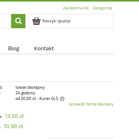
Zarejestruj się
Zaloguj się
Koszyk:
(pusty)
Blog
Kontakt
ć:
towar dostępny
:
24 godziny
od 20,00 zł
- Kurier GLS
sprawdź formy dostawy
zawiera ewentualnych kosztów
13,50 zł
o:
10,98 zł
: