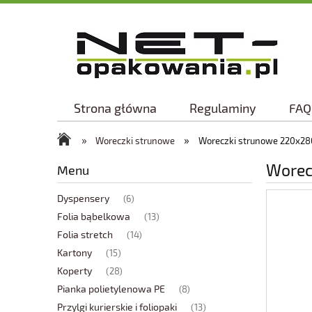
Strona główna
Regulaminy
FAQ
»
»
Woreczki strunowe
Woreczki strunowe 220x28
Worec
Menu
Dyspensery
(6)
Folia bąbelkowa
(13)
Folia stretch
(14)
Kartony
(15)
Koperty
(28)
Pianka polietylenowa PE
(8)
Przylgi kurierskie i foliopaki
(13)