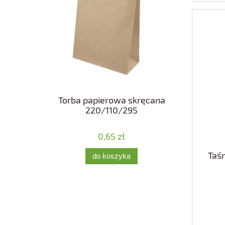
Torba papierowa skręcana
220/110/295
0,65 zł
Taś
do koszyka