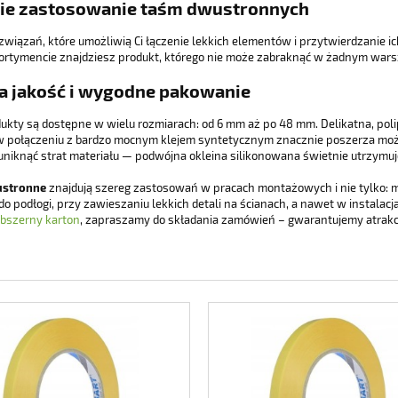
ie zastosowanie taśm dwustronnych
związań, które umożliwią Ci łączenie lekkich elementów i przytwierdzanie ic
rtymencie znajdziesz produkt, którego nie może zabraknąć w żadnym wars
 jakość i wygodne pakowanie
ukty są dostępne w wielu rozmiarach: od 6 mm aż po 48 mm. Delikatna, pol
 w połączeniu z bardzo mocnym klejem syntetycznym znacznie poszerza mo
 uniknąć strat materiału — podwójna okleina silikonowana świetnie utrzymu
ustronne
znajdują szereg zastosowań w pracach montażowych i nie tylko: 
o podłogi, przy zawieszaniu lekkich detali na ścianach, a nawet w instalacj
bszerny karton
, zapraszamy do składania zamówień – gwarantujemy atrakc