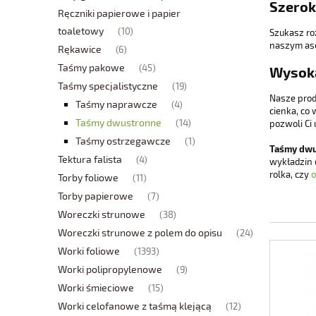
Szerok
Ręczniki papierowe i papier
toaletowy
(10)
Szukasz ro
naszym aso
Rękawice
(6)
Taśmy pakowe
(45)
Wysoka
Taśmy specjalistyczne
(19)
Nasze prod
Taśmy naprawcze
(4)
cienka, co
Taśmy dwustronne
(14)
pozwoli Ci
Taśmy ostrzegawcze
(1)
Taśmy dw
Tektura falista
(4)
wykładzin d
rolka, czy
o
Torby foliowe
(11)
Torby papierowe
(7)
Woreczki strunowe
(38)
Woreczki strunowe z polem do opisu
(24)
Worki foliowe
(1393)
Worki polipropylenowe
(9)
Worki śmieciowe
(15)
Worki celofanowe z taśmą klejącą
(12)