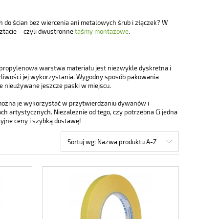
h do ścian bez wiercenia ani metalowych śrub i złączek? W
ztacie – czyli dwustronne
taśmy montażowe
.
ipropylenowa warstwa materiału jest niezwykle dyskretna i
żliwości jej wykorzystania. Wygodny sposób pakowania
je nieużywane jeszcze paski w miejscu.
można je wykorzystać w przytwierdzaniu dywanów i
ach artystycznych. Niezależnie od tego, czy potrzebna Ci jedna
yjne ceny i szybką dostawę!
Sortuj wg:
Nazwa produktu A-Z