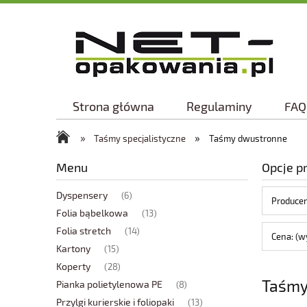
Strona główna
Regulaminy
FAQ
»
»
Taśmy specjalistyczne
Taśmy dwustronne
Menu
Opcje p
Dyspensery
(6)
Producen
Folia bąbelkowa
(13)
Folia stretch
(14)
Cena: (w
Kartony
(15)
Koperty
(28)
Taśmy
Pianka polietylenowa PE
(8)
Przylgi kurierskie i foliopaki
(13)