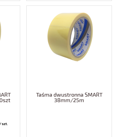
MART
Taśma dwustronna SMART
0szt
38mm/25m
/ szt.