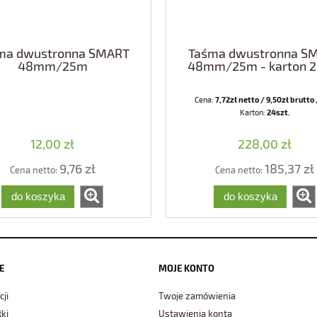
ma dwustronna SMART
Taśma dwustronna S
48mm/25m
48mm/25m - karton 2
Cena:
7,72zł netto / 9,50zł brutto 
Karton:
24szt.
12,00 zł
228,00 zł
9,76 zł
185,37 zł
Cena netto:
Cena netto:
do koszyka
do koszyka
E
MOJE KONTO
cji
Twoje zamówienia
ki
Ustawienia konta