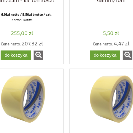
m/25m - karton 30szt
48mm/10m
:
6,91zł netto / 8,50zł brutto / szt.
Karton:
30szt.
255,00 zł
5,50 zł
207,32 zł
4,47 zł
Cena netto:
Cena netto:
do koszyka
do koszyka