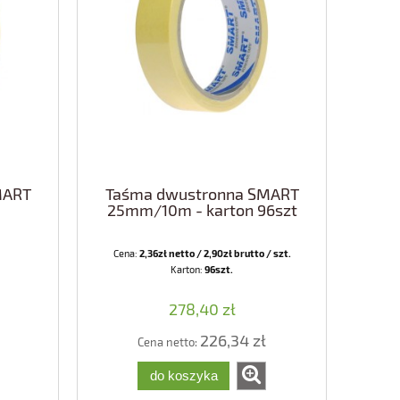
MART
Taśma dwustronna SMART
25mm/10m - karton 96szt
Cena:
2,36zł netto / 2,90zł brutto / szt.
Karton:
96szt.
278,40 zł
226,34 zł
Cena netto:
do koszyka