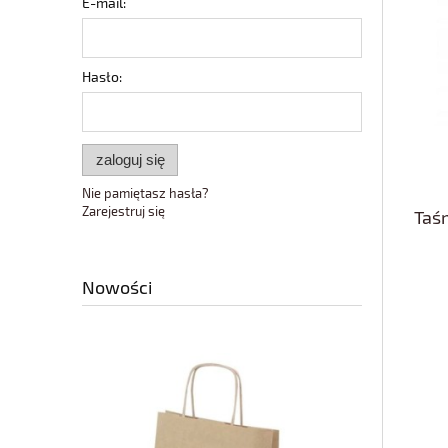
E-mail:
Hasło:
zaloguj się
Nie pamiętasz hasła?
Zarejestruj się
Taś
Nowości