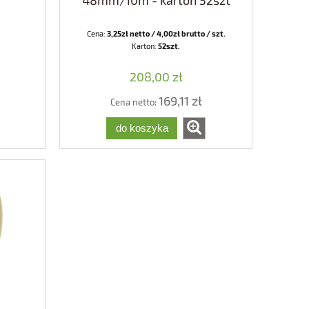
48mm/10m - karton 52szt
Cena:
3,25zł netto / 4,00zł brutto / szt.
Karton:
52szt.
208,00 zł
169,11 zł
Cena netto:
do koszyka