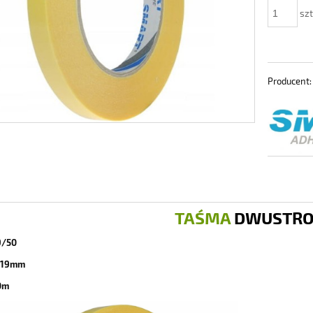
szt
Producent:
TAŚMA
DWUSTR
9/50
19mm
0m