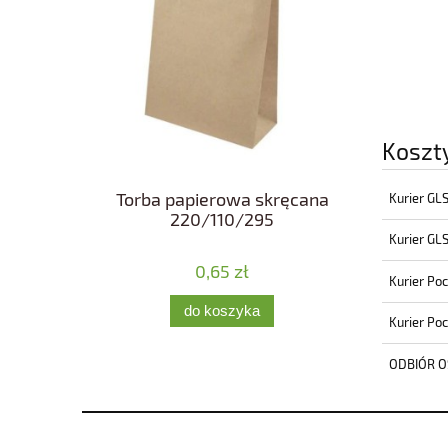
Koszt
Torba papierowa skręcana
Kurier GL
220/110/295
Kurier GL
0,65 zł
Kurier Po
do koszyka
Kurier Po
ODBIÓR O