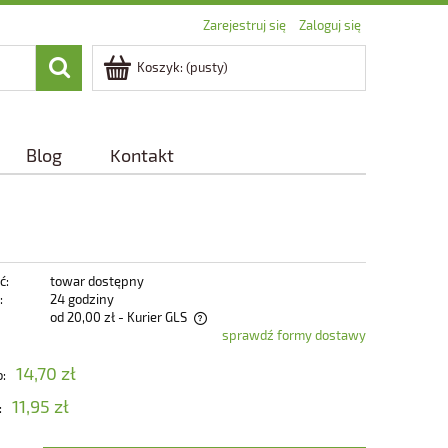
Zarejestruj się
Zaloguj się
Koszyk:
(pusty)
Blog
Kontakt
ć:
towar dostępny
:
24 godziny
od 20,00 zł
- Kurier GLS
sprawdź formy dostawy
zawiera ewentualnych kosztów
14,70 zł
o:
11,95 zł
: