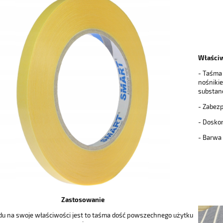
Właści
- Taśma 
nośniki
substan
- Zabez
- Doskon
- Barwa
Zastosowanie
du na swoje właściwości jest to taśma dość powszechnego użytku