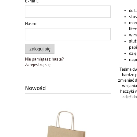
E-mail:
do l
stos
mont
Hasło:
lite
w mo
służ
papi
zaloguj się
dzię
Nie pamiętasz hasła?
napr
Zarejestruj się
Taśma dw
bardzo 
zmieniać d
wbijani
Nowości
haczyki w
zdjęć do