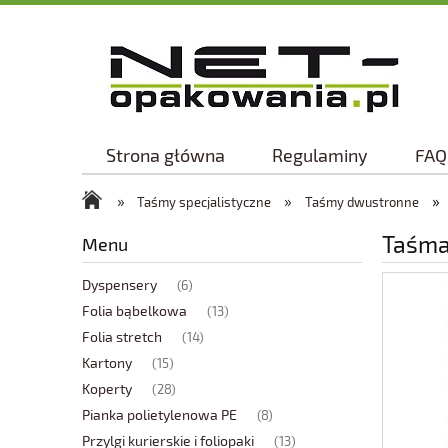
Strona główna
Regulaminy
FAQ
»
»
»
Taśmy specjalistyczne
Taśmy dwustronne
Taśma
Menu
Dyspensery
(6)
Folia bąbelkowa
(13)
Folia stretch
(14)
Kartony
(15)
Koperty
(28)
Pianka polietylenowa PE
(8)
Przylgi kurierskie i foliopaki
(13)