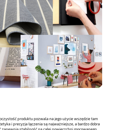
oczystość produktu pozwala na jego użycie wszędzie tam
tetyka i precyzja łączenia są najważniejsze, a bardzo dobra
ść zapewnia stabilność na całej powierzchni mocowanego