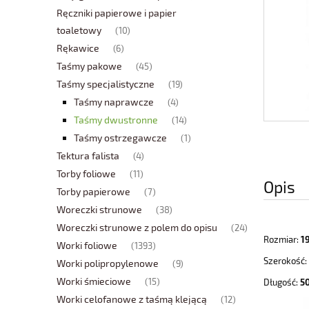
Ręczniki papierowe i papier
toaletowy
(10)
Rękawice
(6)
Taśmy pakowe
(45)
Taśmy specjalistyczne
(19)
Taśmy naprawcze
(4)
Taśmy dwustronne
(14)
Taśmy ostrzegawcze
(1)
Tektura falista
(4)
Torby foliowe
(11)
Opis
Torby papierowe
(7)
Woreczki strunowe
(38)
Woreczki strunowe z polem do opisu
(24)
Rozmiar:
1
Worki foliowe
(1393)
Szerokość:
Worki polipropylenowe
(9)
Worki śmieciowe
(15)
Długość:
5
Worki celofanowe z taśmą klejącą
(12)