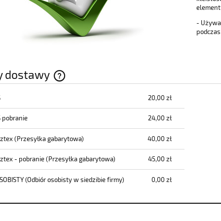
element
- Używa
podczas
y dostawy
S
20,00 zł
Cena nie zawiera ewentualnych kosztów
płatności
S pobranie
24,00 zł
cztex
(Przesyłka gabarytowa)
40,00 zł
cztex - pobranie
(Przesyłka gabarytowa)
45,00 zł
SOBISTY
(Odbiór osobisty w siedzibie firmy)
0,00 zł