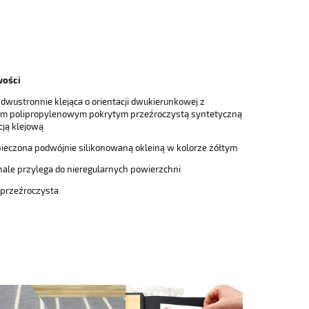
w
ości
dwustronnie klejąca o orientacji dwukierunkowej z
em polipropylenowym pokrytym przeźroczystą syntetyczną
cją klejową
pieczona podwójnie silikonowaną okleiną w kolorze żółtym
ale przylega do nieregularnych powierzchni
 przeźroczysta