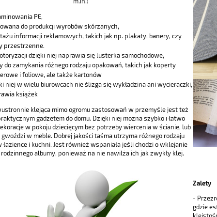
m.in.:
aminowania PE,
owana do produkcji wyrobów skórzanych,
ażu informacji reklamowych, takich jak np. plakaty, banery, czy
ry przestrzenne.
toryzacji dzięki niej naprawia się lusterka samochodowe,
y do zamykania różnego rodzaju opakowań, takich jak koperty
erowe i foliowe, ale także kartonów
ki niej w wielu biurowcach nie ślizga się wykładzina ani wycieraczki,
awia książek
ustronnie klejąca mimo ogromu zastosowań w przemyśle jest też
praktycznym gadżetem do domu. Dzięki niej można szybko i łatwo
ekoracje w pokoju dziecięcym bez potrzeby wiercenia w ścianie, lub
a gwoździ w meble. Dobrej jakości taśma utrzyma różnego rodzaju
 łazience i kuchni. Jest również wspaniała jeśli chodzi o wklejanie
 rodzinnego albumy, ponieważ na nie nawilża ich jak zwykły klej.
Zalety
- Przezr
gdzie es
kleisto